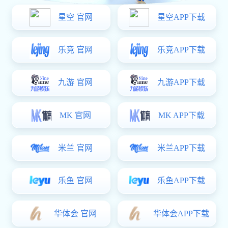
2014骑士与雷霆巅峰碰撞回
顾詹姆斯与杜兰特的攻防博
弈全纪录
时间：2026-05-30
2014年NBA季后赛中，**克利夫兰骑士**与**
俄克拉荷马雷霆**上演了一场巅峰对决，成为篮
球历史上的经典之战。本场比赛不仅是两支球
队的较量，更是两位超级巨星——**勒布朗·詹
姆斯**与**凯文·杜兰特**——在攻防两端的直接
博弈。从比赛策略、个人技术、得分手段、防