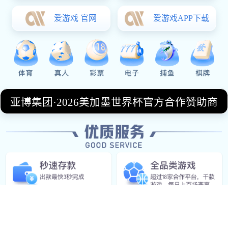
守对抗到关键时刻的心理博弈，每一环节都体
现出顶尖球员的智慧与实力。通过对这些细节
的回顾，我们可以全面感受到2014年这场比赛
的精彩与震撼，以及詹姆斯与杜兰特在攻防两
端的巅峰表现。
1、战略布局与比赛节奏掌控
在这场巅峰对决中，骑士与雷霆的**战术布置
**成为比赛胜负的重要因素。骑士依靠**勒布朗·
詹姆斯**的全场调度能力，通过快速转换进攻和
高强度防守，试图控制比赛节奏。而雷霆则依
赖**凯文·杜兰特**的个人得分爆发，配合精准的
**挡拆配合**，寻找对手防线的薄弱点。
比赛初期，骑士通过控制**节奏**与传导球频
繁创造空位机会，而雷霆则采用轮转防守和双