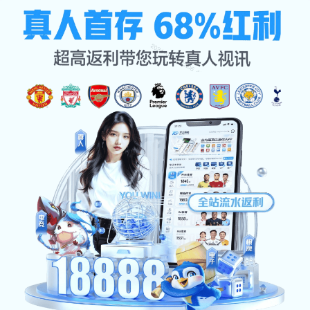
2026·世界杯官方指定合作
网站(第23界国际足联)-
☰
FIFA World Cup
资讯中心
首页 · OUR NEWS
2026·世界杯官方指定合作网站
(第23界国际足联)-FIFA World
Cup