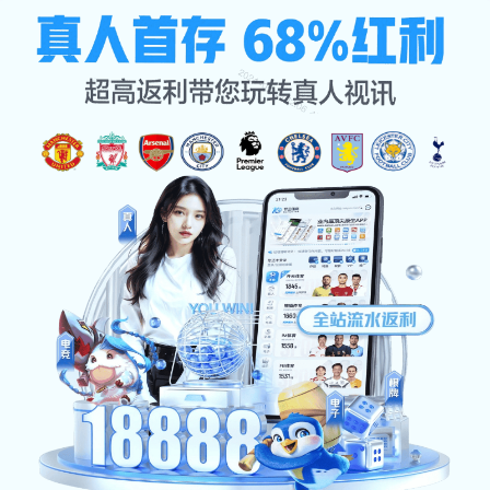
2026·世界杯官方指定合作
网站(第23界国际足联)-
☰
FIFA World Cup
资讯中心
首页 · OUR NEWS
2026·世界杯官方指定合作网站
(第23界国际足联)-FIFA World
Cup